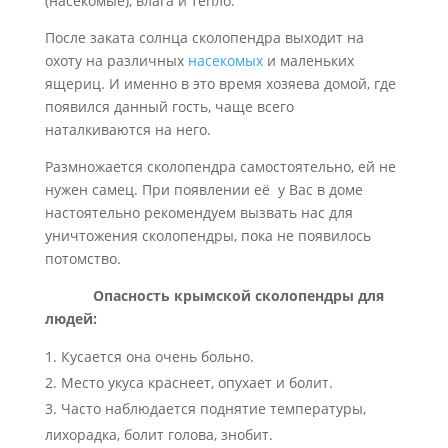
(насекомые), влага и тепло.
После заката солнца сколопендра выходит на
охоту на различных
насекомых
и маленьких
ящериц. И именно в это время хозяева домой, где
появился данный гость, чаще всего
наталкиваются на него.
Размножается сколопендра самостоятельно, ей не
нужен самец. При появлении её у Вас в доме
настоятельно рекомендуем вызвать нас для
уничтожения сколопендры, пока не появилось
потомство.
Опасность крымской сколопендры для
людей:
Кусается она очень больно.
Место укуса краснеет, опухает и болит.
Часто наблюдается поднятие температуры,
лихорадка, болит голова, знобит.