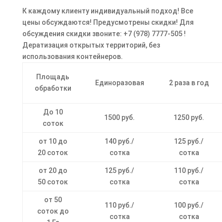
К каждому клиенту индивидуальный подход! Все
цены обсуждаются! Предусмотрены скидки! Для
обсуждения скидки звоните: +7 (978) 7777-505 !
Дератизация открытых территорий, без
использования контейнеров.
Площадь
Единоразовая
2 раза в год
обработки
До 10
1500 руб.
1250 руб.
соток
от 10 до
140 руб./
125 руб./
20 соток
сотка
сотка
от 20 до
125 руб./
110 руб./
50 соток
сотка
сотка
от 50
110 руб./
100 руб./
соток до
сотка
сотка