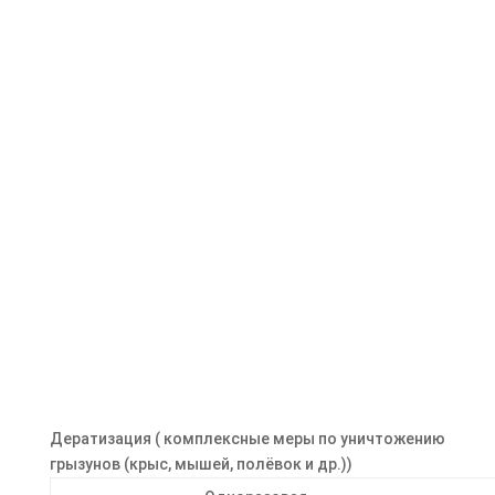
Дератизации в Феодосии
by
Александр
|
14.04.2020
|
Дератизация
| 0
Comments
В этом году раньше обычного побежали
грызуны? Компания "Top-Ses" осуществляет
услуги по дератизации на территории всего
Крыма и города Севастополь? Мы используем
реально действующие средства, безопасные
для людей и животных (кроме грызунов)⚠
Средства обладают...
Read More
Дератизация ( комплексные меры по уничтожению
грызунов (крыс, мышей, полёвок и др.))