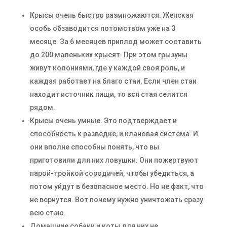
Крысы очень быстро размножаются. Женская
особь обзаводится потомством уже на 3
месяце. За 6 месяцев приплод может составить
до 200 маленьких крысят. При этом грызуны
живут колониями, где у каждой своя роль, и
каждая работает на благо стаи. Если член стаи
находит источник пищи, то вся стая селится
рядом.
Крысы очень умные. Это подтверждает и
способность к разведке, и клановая система. И
они вполне способны понять, что вы
приготовили для них ловушки. Они пожертвуют
парой-тройкой сородичей, чтобы убедиться, а
потом уйдут в безопасное место. Но не факт, что
не вернутся. Вот почему нужно уничтожать сразу
всю стаю.
Домашние собаки и коты для них не