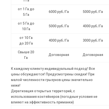
1 Га
от 1 Га до
6000 руб./Га
5000 руб./Га
5 Га
от 5 Га до
5000 руб./Га
4000 руб./Га
10 Га
от 10 Га
4000 руб./Га
3000 руб./Га
до 20 Га
Свыше 20
Договорная
Договорная
Га
К каждому клиенту индивидуальный подход! Все
цены обсуждаются! Предусмотрены скидки! При
малой численности грызунов цены значительно
ниже!
Дератизация открытых территорий, с
использования контейнеров (погодные условия не
влияют на эффективность приманки)