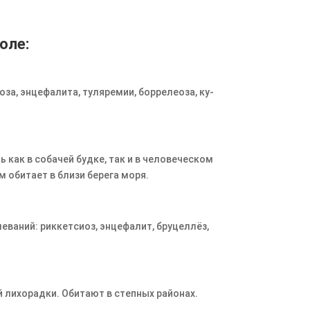
оле:
оза, энцефалита, туляремии, боррелеоза, ку-
ь как в собачей будке, так и в человеческом
 обитает в близи берега моря.
еваний: риккетсиоз, энцефалит, бруцеллёз,
 лихорадки. Обитают в степных районах.