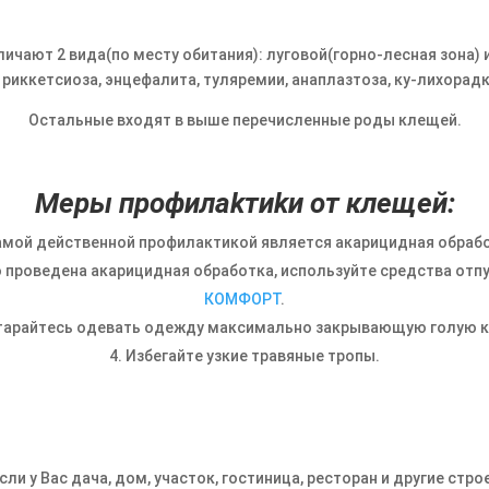
ичают 2 вида(по месту обитания): луговой(горно-лесная зона) 
 риккетсиоза, энцефалита, туляремии, анаплазтоза, ку-лихорадк
Остальные входят в выше перечисленные роды клещей.
Мepы пpoфилakтиkи от клещей:
амой действенной профилактикой является акарицидная обрабо
ло проведена акарицидная обработка, используйте средства от
КОМФОРТ
.
тарайтесь одевать одежду максимально закрывающую голую к
Избегайте узкие травяные тропы.
сли у Вас дача, дом, участок, гостиница, ресторан и другие ст