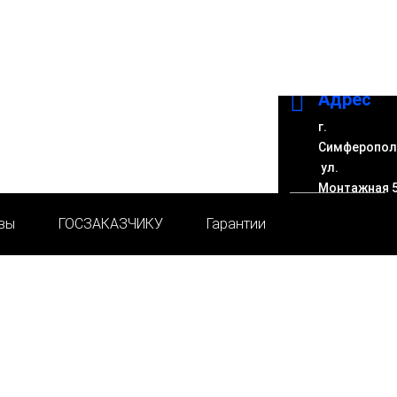

Адрес
г.
Симферопол
ул.
Монтажная 
вы
ГОСЗАКАЗЧИКУ
Гарантии