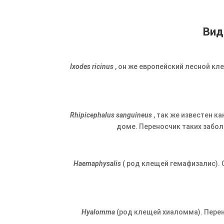
Вид
Ixodes ricinus
, он же европейский лесной кле
Rhipicephalus sanguineus
, так же известен к
доме. Переносчик таких забол
Haemaphysalis
( род клещей гемафизалис). 
Hyalomma
(род клещей хиаломма). Перен