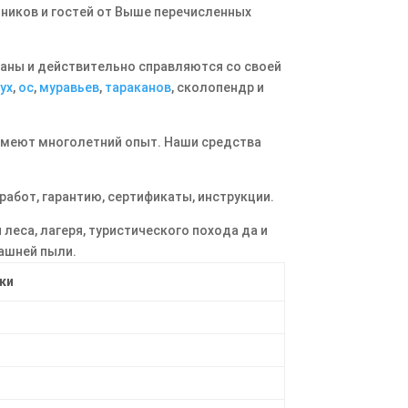
нников и гостей от Выше перечисленных
аны и действительно справляются со своей
ух
,
ос
,
муравьев
,
тараканов
, сколопендр и
имеют многолетний опыт. Наши средства
бот, гарантию, сертификаты, инструкции.
леса, лагеря, туристического похода да и
машней пыли.
ки