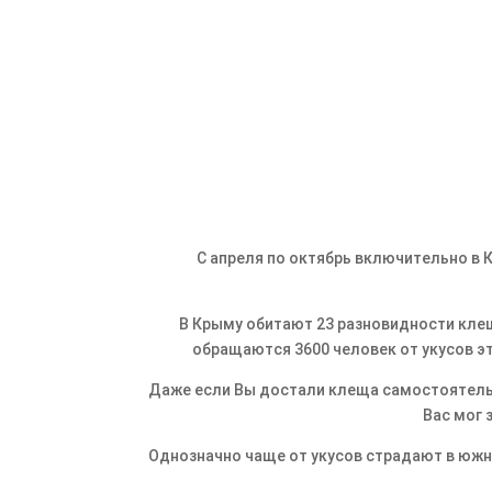
С апреля по октябрь включительно в К
В Крыму обитают 23 разновидности клещ
обращаются 3600 человек от укусов э
Даже если Вы достали клеща самостоятельн
Вас мог 
Однозначно чаще от укусов страдают в южно