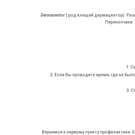
Dermacentor
( род клещей дермацентор). Разл
Переносчики :
С
Если Вы проводите время, где не бы
С
Вернемся к первому пункту профилактики. Е