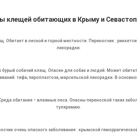
ы клещей обитающих в Крыму и Севастоп
щ. Обитает в лесной и горной местности. Переносчик : риккетси
лихорадки.
ак бурый собачий клещ. Опасен для собак и людей. Может обитат
еваний: тифа, пироплазтоза, марсельской лихорадки. В основном
Среда обитания – влажные леса. Опасны переноской таких забол
туляремию.
осчик очень опасного заболевания : крымской геморрагической