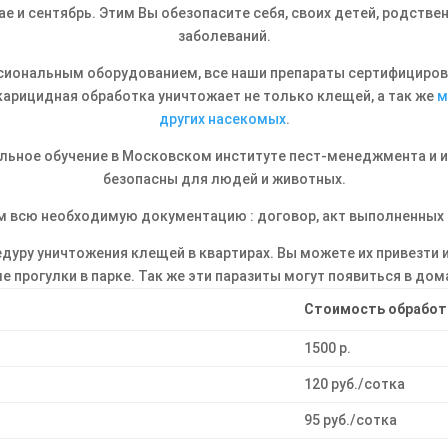
е и сентябрь. Этим Вы обезопасите себя, своих детей, родстве
заболеваний.
иональным оборудованием, все наши препараты сертифициров
акарицидная обработка уничтожает не только клещей, а так же
м
других насекомых
.
ьное обучение в Московском институте пест-менеджмента и 
безопасны для людей и животных.
 всю необходимую документацию : договор, акт выполненных ра
ру уничтожения клещей в квартирах. Вы можете их привезти и 
е прогулки в парке. Так же эти паразиты могут появиться в до
Стоимость обработ
1500 р.
120 руб./сотка
95 руб./сотка