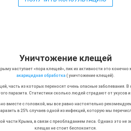
Уничтожение клещей
рыму наступает «пора клещей», пик их активности это конечно 
акарицидная обработка
( уничтожение клещей).
ей, часть из которых переносят очень опасные заболевания. В 
того паразита. Статистики сколько людей страдают от укусов 
о вместе с головкой, мы все равно настоятельно рекомендуем
заразить в 25% случаев одной из инфекций, которую мы перечис
й части Крыма, в связи с преобладанием леса. Однако это не зн
клещах не стоит беспокоится.