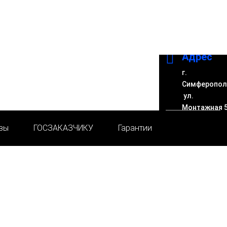

Адрес
г.
Симферопол
ул.
Монтажная 
вы
ГОСЗАКАЗЧИКУ
Гарантии