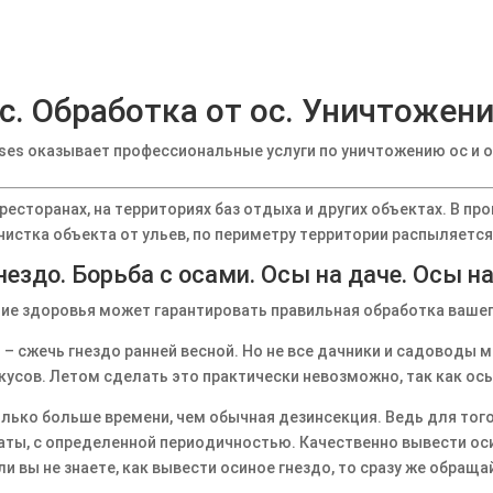
с. Обработка от ос. Уничтожени
ses оказывает профессиональные услуги по уничтожению ос и о
 ресторанах, на территориях баз отдыха и других объектах. В 
чистка объекта от ульев, по периметру территории распыляетс
нездо. Борьба с осами. Осы на даче. Осы на
ние здоровья может гарантировать правильная обработка вашего
 сжечь гнездо ранней весной. Но не все дачники и садоводы м
усов. Летом сделать это практически невозможно, так как ос
олько больше времени, чем обычная дезинсекция. Ведь для тог
ты, с определенной периодичностью. Качественно вывести оси
и вы не знаете, как вывести осиное гнездо, то сразу же обраща