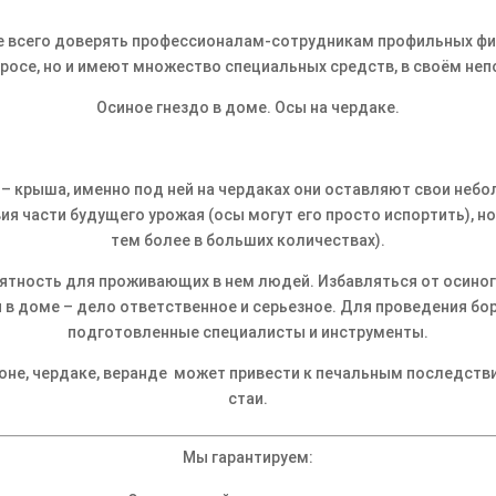
 всего доверять профессионалам-сотрудникам профильных фи
осе, но и имеют множество специальных средств, в своём не
Осиное гнездо в доме. Осы на чердаке.
– крыша, именно под ней на чердаках они оставляют свои небо
я части будущего урожая (осы могут его просто испортить), но
тем более в больших количествах).
иятность для проживающих в нем людей. Избавляться от осиног
и в доме – дело ответственное и серьезное. Для проведения б
подготовленные специалисты и инструменты.
оне, чердаке, веранде может привести к печальным последстви
стаи.
Мы гарантируем: