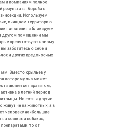
ам и компаниям полное
й результата. Борьба с
езинсекции. Используем
вие, очищаем территорию
ик появления и блокируем
ом другом помещении мы
торые препятствуют новому
вы заботитесь о себе и
 блох и других вредоносных
 мм. Вместо крыльев у
аря которому она может
ности является паразитом,
 активна в летний период.
итомцы. Но есть и другие
о живут не на животных, а в
яет человеку наибольшие
т на кошках и собаках,
 препаратами, то от