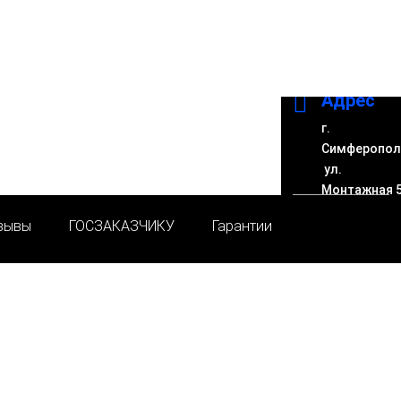

Адрес
г.
Симферопол
ул.
Монтажная 
зывы
ГОСЗАКАЗЧИКУ
Гарантии