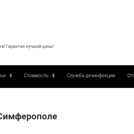
ги! Гарантия лучшей цены!
тьи
Стоимость
Служба дезинфекции
От
 Симферополе