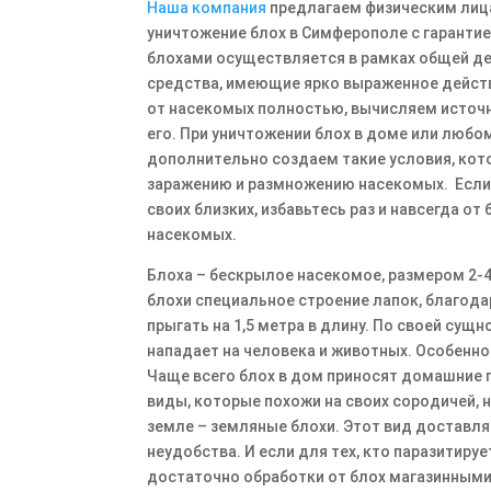
Наша компания
предлагаем физическим лиц
уничтожение блох в Симферополе с гарантие
блохами осуществляется в рамках общей д
средства, имеющие ярко выраженное дейст
от насекомых полностью, вычисляем источн
его. При уничтожении блох в доме или люб
дополнительно создаем такие условия, ко
заражению и размножению насекомых. Если 
своих близких, избавьтесь раз и навсегда от
насекомых.
Блоха – бескрылое насекомое, размером 2-4
блохи специальное строение лапок, благод
прыгать на 1,5 метра в длину. По своей сущ
нападает на человека и животных. Особенно
Чаще всего блох в дом приносят домашние п
виды, которые похожи на своих сородичей, н
земле – земляные блохи. Этот вид доставл
неудобства. И если для тех, кто паразитируе
достаточно обработки от блох магазинными