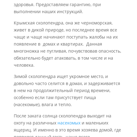
здоровья. Предоставляем гарантию, при
выполнении наших инструкций.
Крымская сколопендра, она же черноморская,
живет в дикой природе, но последнее время все
чаще и чаще начинают поступать жалобы на их
появление в домах и квартирах. Данная
многоножка не пугливая, почувствовав опасность,
обязательно будет атаковать, в том числе и на
человека.
Зимой сколопендра ищет укромное место, и
довольно часто селится в домах, и задерживается
в нем на продолжительный период времени,
особенно если там присутствует пища
(насекомые), влага и тепло.
После заката солнца сколопендра выходит на
охоту на различных
насекомых
и маленьких
ящериц. И именно в это время хозяева домой, где
появился данный гость, чаще всего